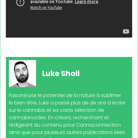
Luke Sholl
Fasciné par le potentiel de la nature à sublimer
le bien-être, Luke a passé plus de dix ans à écrire
sur le cannabis et sa vaste sélection de
cannabinoïdes. En créant, recherchant et
rédigeant du contenu pour Cannaconnection
ainsi que pour plusieurs autres publications liées