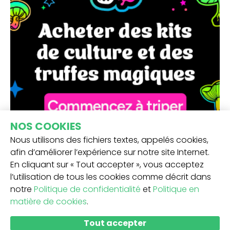
NOS COOKIES
Nous utilisons des fichiers textes, appelés cookies,
afin d’améliorer l’expérience sur notre site Internet.
En cliquant sur « Tout accepter », vous acceptez
l’utilisation de tous les cookies comme décrit dans
notre
Politique de confidentialité
et
Politique en
matière de cookies
.
RECEVEZ NOTRE NEWSLETTER -
Tout accepter