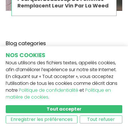
Remplacent Leur Vin Par La Weed
Blog categories
Comment cultiver du cannabis
NOS COOKIES
Notions de base
Nous utilisons des fichiers textes, appelés cookies,
Méthodes avancées
afin d’améliorer l’expérience sur notre site Internet.
Résolution de problèmes
En cliquant sur « Tout accepter », vous acceptez
Divers
l’utilisation de tous les cookies comme décrit dans
Lifestyle & Culture
notre
Politique de confidentialité
et
Politique en
CBD
matière de cookies
.
Introduction au Cannabis
Tutoriels
Tout accepter
Évaluations
Enregistrer les préférences
Tout refuser
Science
Politique