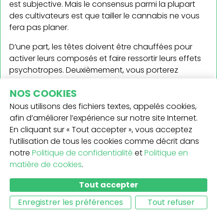
est subjective. Mais le consensus parmi la plupart
des cultivateurs est que tailler le cannabis ne vous
fera pas planer.
D’une part, les têtes doivent être chauffées pour
activer leurs composés et faire ressortir leurs effets
psychotropes. Deuxièmement, vous porterez
probablement des gants jetables pendant que
NOS COOKIES
vous coupez le cannabis, de sorte qu’il y a très peu
ou pas de contact avec les trichomes eux-mêmes.
Nous utilisons des fichiers textes, appelés cookies,
afin d’améliorer l’expérience sur notre site Internet.
Mais bon, même si tailler des têtes ne peut pas vous
En cliquant sur « Tout accepter », vous acceptez
faire planer, cela ne veut pas dire que vous ne
l’utilisation de tous les cookies comme décrit dans
pouvez pas vous sentir bien en le faisant, pas vrai ?
notre
Politique de confidentialité
et
Politique en
matière de cookies
.
TAILLER LE CANNABIS : CRUCIAL POUR LE MEILLEUR
PRODUIT FINAL
Tout accepter
Enregistrer les préférences
Tout refuser