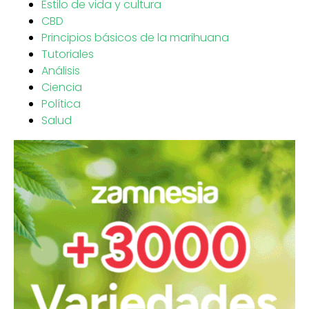
Estilo de vida y cultura
CBD
Principios básicos de la marihuana
Tutoriales
Análisis
Ciencia
Política
Salud