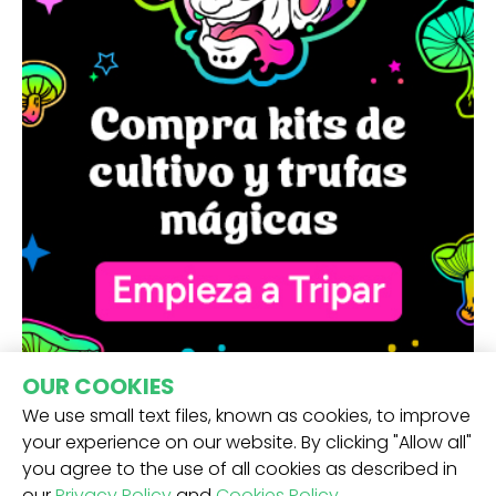
OUR COOKIES
We use small text files, known as cookies, to improve
your experience on our website. By clicking "Allow all"
you agree to the use of all cookies as described in
our
Privacy Policy
and
Cookies Policy
.