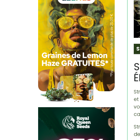
S
S
É
St
et
vo
ca
St
de