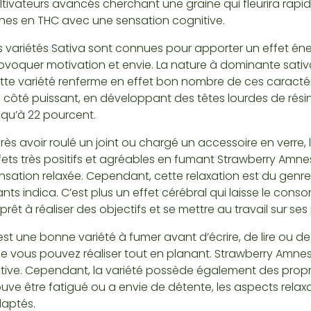
ltivateurs avancés cherchant une graine qui fleurira rap
ches en THC avec une sensation cognitive.
s variétés Sativa sont connues pour apporter un effet én
ovoquer motivation et envie. La nature à dominante sativ
tte variété renferme en effet bon nombre de ces caractér
 côté puissant, en développant des têtes lourdes de rési
squ’à 22 pourcent.
rès avoir roulé un joint ou chargé un accessoire en verre,
fets très positifs et agréables en fumant Strawberry Amnesi
nsation relaxée. Cependant, cette relaxation est du genre
ants indica. C’est plus un effet cérébral qui laisse le con
 prêt à réaliser des objectifs et se mettre au travail sur se
est une bonne variété à fumer avant d’écrire, de lire ou de
e vous pouvez réaliser tout en planant. Strawberry Amnes
tive. Cependant, la variété possède également des propri
ouve être fatigué ou a envie de détente, les aspects rela
aptés.