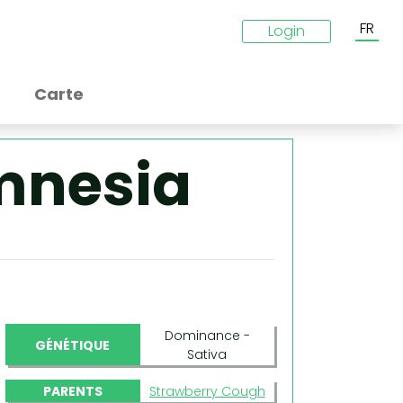
FR
Login
Carte
mnesia
Dominance -
GÉNÉTIQUE
Sativa
PARENTS
Strawberry Cough