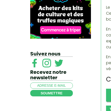
Le
Ce
ba
En
co
ex
cu
Suivez nous
En
pe
vé
Recevez notre
newsletter
C
SOUMETTRE