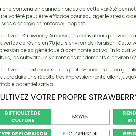
 riche contenu en cannabinoïdes de cette variété permet 
tte variété peut être efficace pour soulager le stress, aide
isses d’énergie et renforcer l’appétit.
 cultivant Strawberry Amnesia, les cultivateurs peuvent s’a
uvertes de résine en 70 jours environ de floraison. Cette v
pression de sa génétique à dominante sativa. En la cultiva
lture, les cultivateurs verront des rendements d’environ 6
 cultivant en extérieur sur des plates-bandes ou en guéril
ut produire une récolte très impressionnante allant jusqu’à
ritable potentiel sativa.
ULTIVEZ VOTRE PROPRE STRAWBERR
DIFFICULTÉ DE
REND
MOYEN
CULTURE
IN
TYPE DE FLORAISON
PHOTOPÉRIODE
REND