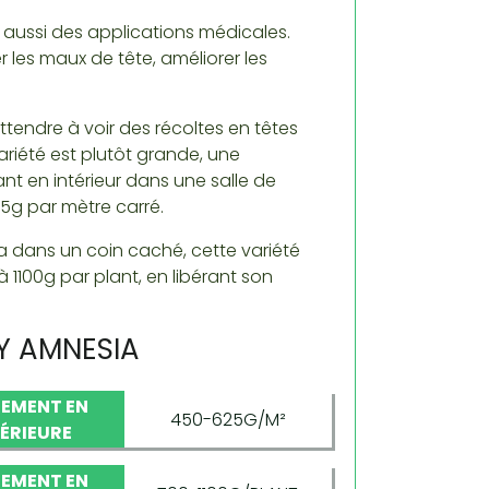
aussi des applications médicales.
r les maux de tête, améliorer les
ttendre à voir des récoltes en têtes
ariété est plutôt grande, une
nt en intérieur dans une salle de
25g par mètre carré.
la dans un coin caché, cette variété
 1100g par plant, en libérant son
Y AMNESIA
EMENT EN
450-625G/M²
TÉRIEURE
EMENT EN