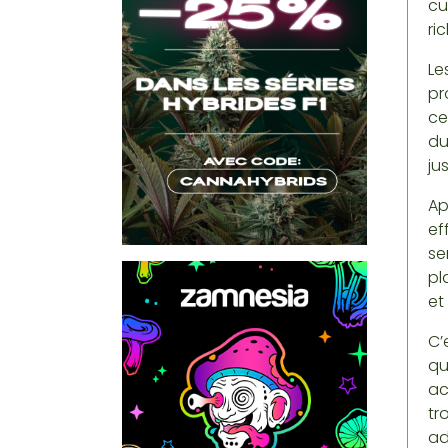
cu
ri
Le
pr
ce
du
ju
Ap
ef
se
pl
et
C’
qu
ac
tr
ad