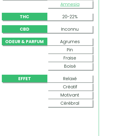
Amnesia
THC
20-22%
CBD
Inconnu
ODEUR & PARFUM
Agrumes
Pin
Fraise
Boisé
EFFET
Relaxé
Créatif
Motivant
Cérébral
STRAWBERRY AMNESIA (DINAFEM)