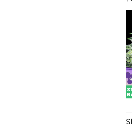
S
B
S