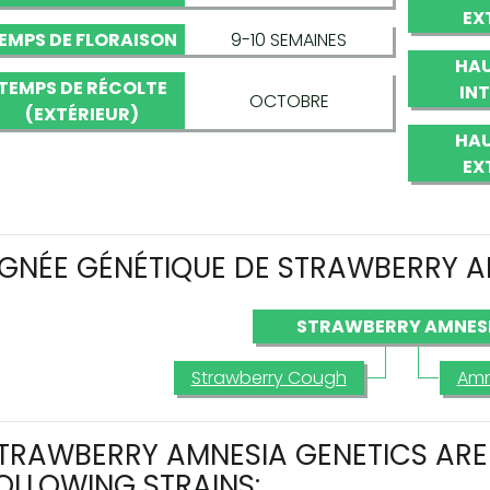
EX
EMPS DE FLORAISON
9-10 SEMAINES
HAU
TEMPS DE RÉCOLTE
IN
OCTOBRE
(EXTÉRIEUR)
HAU
EX
IGNÉE GÉNÉTIQUE DE STRAWBERRY 
STRAWBERRY AMNES
Strawberry Cough
Amn
TRAWBERRY AMNESIA GENETICS ARE 
OLLOWING STRAINS: