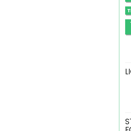
T
L
S
F