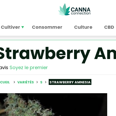
Cultiver
Consommer
Culture
CBD
Strawberry A
avis
Soyez le premier
CUEIL
VARIÉTÉS
S
STRAWBERRY AMNESIA