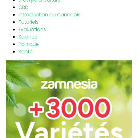
CBD
Introduction au Cannabis
Tutoriels
Évaluations
Science
Politique
Santé