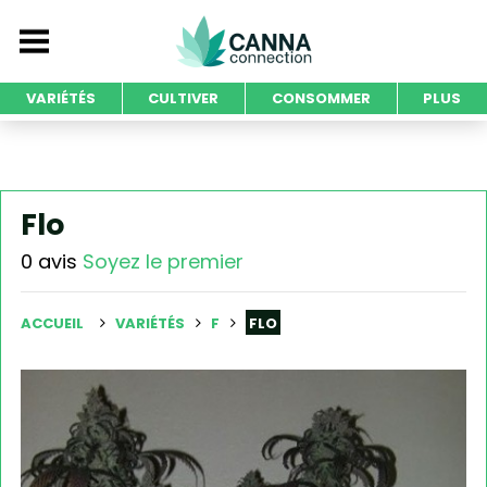
VARIÉTÉS
CULTIVER
CONSOMMER
PLUS
Flo
0 avis
Soyez le premier
ACCUEIL
VARIÉTÉS
F
FLO