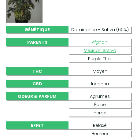
GÉNÉTIQUE
Dominance - Sativa (60%)
PARENTS
Afghani
Mexican Sativa
Purple Thai
THC
Moyen
CBD
Inconnu
ODEUR & PARFUM
Agrumes
Épicé
Herbe
EFFET
Relaxé
Heureux