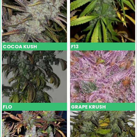
COCOA KUSH
F13
FLO
GRAPE KRUSH