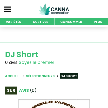
VARIÉTÉS
CULTIVER
CONSOMMER
PLUS
DJ Short
0 avis
Soyez le premier
ACCUEIL
SÉLECTIONNEURS
DJ SHORT
SUR
AVIS
(
0
)