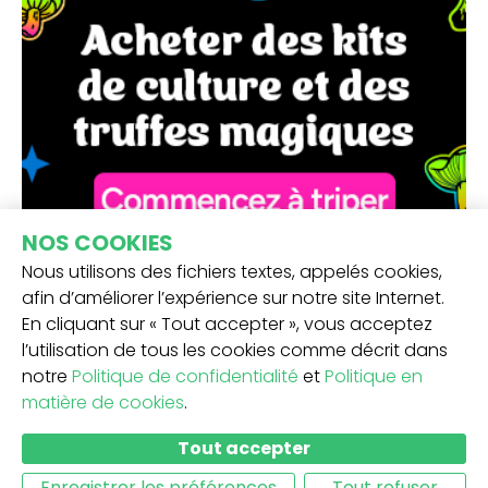
NOS COOKIES
Nous utilisons des fichiers textes, appelés cookies,
afin d’améliorer l’expérience sur notre site Internet.
En cliquant sur « Tout accepter », vous acceptez
l’utilisation de tous les cookies comme décrit dans
notre
Politique de confidentialité
et
Politique en
matière de cookies
.
RECEVEZ NOTRE NEWSLETTER -
Tout accepter
SOUMETTRE
Enregistrer les préférences
Tout refuser