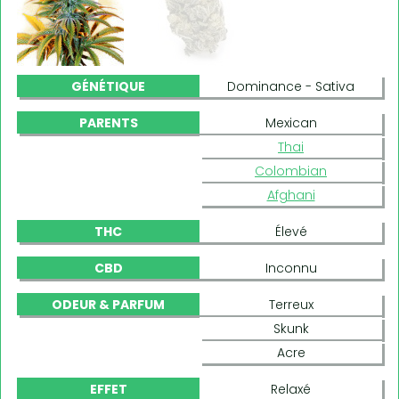
GÉNÉTIQUE
Dominance - Sativa
PARENTS
Mexican
Thai
Colombian
Afghani
THC
Élevé
CBD
Inconnu
ODEUR & PARFUM
Terreux
Skunk
Acre
EFFET
Relaxé