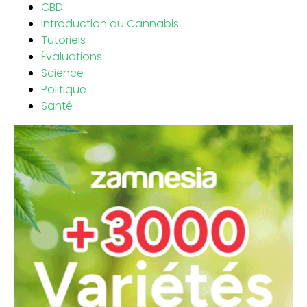
CBD
Introduction au Cannabis
Tutoriels
Évaluations
Science
Politique
Santé