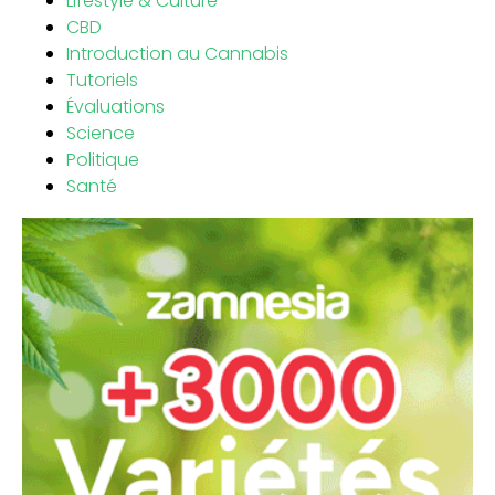
Lifestyle & Culture
CBD
Introduction au Cannabis
Tutoriels
Évaluations
Science
Politique
Santé