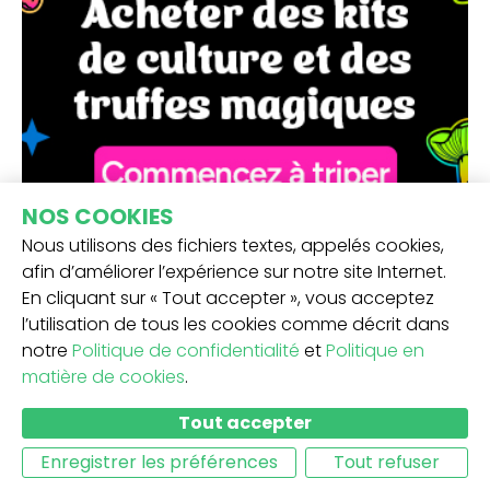
NOS COOKIES
Nous utilisons des fichiers textes, appelés cookies,
afin d’améliorer l’expérience sur notre site Internet.
En cliquant sur « Tout accepter », vous acceptez
l’utilisation de tous les cookies comme décrit dans
notre
Politique de confidentialité
et
Politique en
matière de cookies
.
RECEVEZ NOTRE NEWSLETTER -
Tout accepter
SOUMETTRE
Enregistrer les préférences
Tout refuser