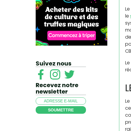
Le
le
sy
mo
de
po
CB
Suivez nous
Le
ré
Recevez notre
L
newsletter
Le
ce
SOUMETTRE
co
pr
ra