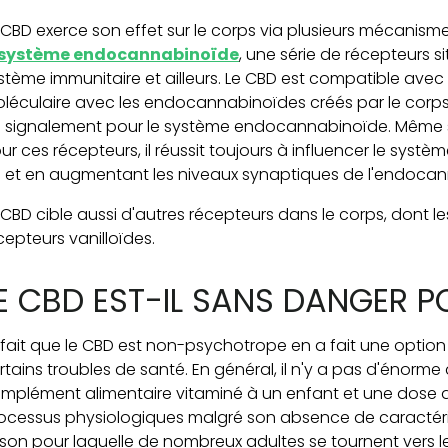
 CBD exerce son effet sur le corps via plusieurs mécanisme
système endocannabinoïde
, une série de récepteurs s
stème immunitaire et ailleurs. Le CBD est compatible avec
léculaire avec les endocannabinoïdes créés par le corp
 signalement pour le système endocannabinoïde. Même si 
ur ces récepteurs, il réussit toujours à influencer le systè
 et en augmentant les niveaux synaptiques de l'endoc
 CBD cible aussi d'autres récepteurs dans le corps, dont le
cepteurs vanilloïdes.
E CBD EST-IL SANS DANGER P
 fait que le CBD est non-psychotrope en a fait une option
rtains troubles de santé. En général, il n'y a pas d'énorme
mplément alimentaire vitaminé à un enfant et une dose de
ocessus physiologiques malgré son absence de caractéristiq
ison pour laquelle de nombreux adultes se tournent vers 