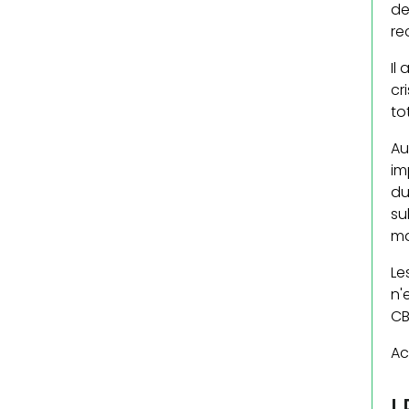
de
re
Il
cr
to
Au
im
du
su
ma
Le
n'
CB
Ac