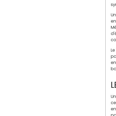
sy
U
en
Mê
d'
co
Le
pa
en
bo
L
Un
ce
en
pa