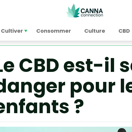
Cultiver
Consommer
Culture
CBD
Le CBD est-il 
danger pour l
enfants ?