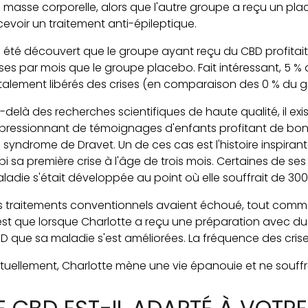
 masse corporelle, alors que l'autre groupe a reçu un pl
cevoir un traitement anti-épileptique.
 a été découvert que le groupe ayant reçu du CBD profitai
ises par mois que le groupe placebo. Fait intéressant, 5 %
talement libérés des crises (en comparaison des 0 % du 
-delà des recherches scientifiques de haute qualité, il e
pressionnant de témoignages d'enfants profitant de bons
 syndrome de Dravet. Un de ces cas est l'histoire inspirant
bi sa première crise à l'âge de trois mois. Certaines de ses 
ladie s'était développée au point où elle souffrait de 300
s traitements conventionnels avaient échoué, tout comm
est que lorsque Charlotte a reçu une préparation avec du
D que sa maladie s'est améliorées. La fréquence des cri
tuellement, Charlotte mène une vie épanouie et ne souffre