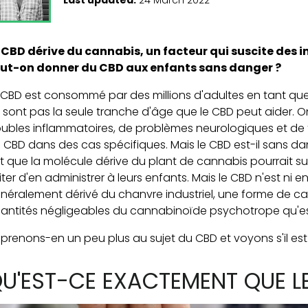
 CBD dérive du cannabis, un facteur qui suscite des i
ut-on donner du CBD aux enfants sans danger ?
 CBD est consommé par des millions d'adultes en tant qu
 sont pas la seule tranche d'âge que le CBD peut aider. O
oubles inflammatoires, de problèmes neurologiques et de 
 CBD dans des cas spécifiques. Mais le CBD est-il sans da
it que la molécule dérive du plant de cannabis pourrait suf
iter d'en administrer à leurs enfants. Mais le CBD n'est ni en
néralement dérivé du chanvre industriel, une forme de c
antités négligeables du cannabinoïde psychotrope qu'es
prenons-en un peu plus au sujet du CBD et voyons s'il es
U'EST-CE EXACTEMENT QUE L