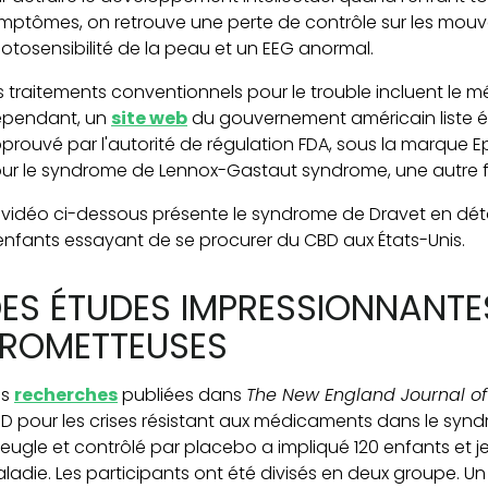
mptômes, on retrouve une perte de contrôle sur les mou
otosensibilité de la peau et un EEG anormal.
s traitements conventionnels pour le trouble incluent le m
pendant, un
site web
du gouvernement américain liste 
prouvé par l'autorité de régulation FDA, sous la marque Ep
ur le syndrome de Lennox-Gastaut syndrome, une autre for
 vidéo ci-dessous présente le syndrome de Dravet en détail
enfants essayant de se procurer du CBD aux États-Unis.
ES ÉTUDES IMPRESSIONNANTE
ROMETTEUSES
es
recherches
publiées dans
The New England Journal of
D pour les crises résistant aux médicaments dans le synd
eugle et contrôlé par placebo a impliqué 120 enfants et 
ladie. Les participants ont été divisés en deux groupe. U