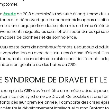
mptômes.
ne
étude
de 2018 a examiné la sécurité à long-terme du C
fants et a découvert que le cannabinoïde apparaissait 
me si une large portion des sujets a mis un terme à l'étu
événements négatifs, les seuls effets secondaires qui se s
mposés de diarrhées et de somnolence.
 CBD existe dans de nombreux formats. Beaucoup d'adul
r vaporisation ou avec des teintures à base d'alcool. Ce
fants, mais le cannabinoïde existe dans des formats ad
nbons en gélatine ou des huiles au CBD.
E SYNDROME DE DRAVET ET LE
 exemple du CBD s'avérant être un remède adapté pour c
rtains cas de syndrome de Dravet. Ce trouble est une for
fants dès leur première année. Il comporte des crises épilep
r détruire le développement intellectuel quand l'enfant to