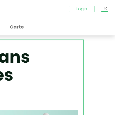
FR
Login
Carte
sans
es