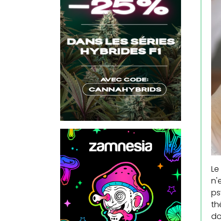
Le
n'
ps
th
do