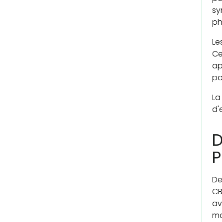
sy
ph
Le
Ce
ap
po
La
d'
D
P
D
CB
av
ma