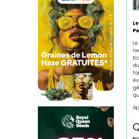
Le
Pe
Le
ne
tr
du
fa
év
gé
qu
Ap
Q