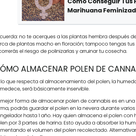
Cómo Conseguir Tus P
Marihuana Feminiza
cuerda: no te acerques a las plantas hembra después de
rca de plantas macho en floración; tampoco tengas tus
correrás el riesgo de polinizarlas y arruinar tu cosecha.
ÓMO ALMACENAR POLEN DE CANNA
 lo que respecta al almacenamiento del polen, la humedad
medece, será básicamente inservible.
 mejor forma de almacenar polen de cannabis es en una 
rma, podrás guardar el polen en la nevera durante varios
ngelador hasta 1 año. Hay quien almacena el polen con h
len por 3 partes de harina. Esto ayuda a absorber la humed
mentando el volumen del polen recolectado. Alternativ