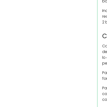
bo
In
re
2 
C
Co
de
lo
pe
Pa
fo
Pa
co
co