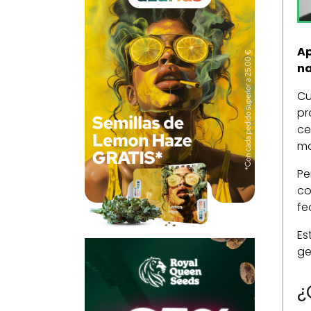
Ap
na
Cu
pr
ce
ma
Pe
co
fe
Es
ge
¿