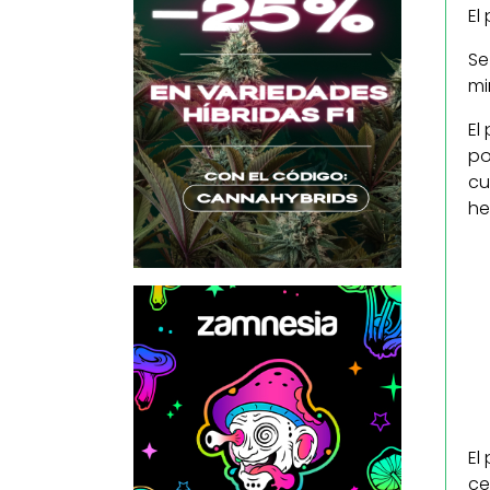
El
Se
mi
El
po
cu
he
El
ce