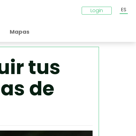
ES
Login
Mapas
ir tus
las de