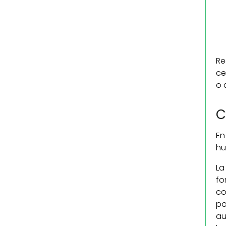
Re
ce
o 
C
En
hu
La
fo
co
po
au