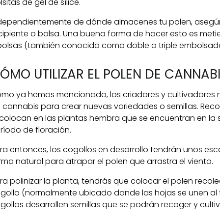
lsitas de gel de sílice.
dependientemente de dónde almacenes tu polen, asegú
cipiente o bolsa. Una buena forma de hacer esto es metie
bolsas (también conocido como doble o triple embolsad
ÓMO UTILIZAR EL POLEN DE CANNAB
mo ya hemos mencionado, los criadores y cultivadores m
 cannabis para crear nuevas variedades o semillas. Rec
 colocan en las plantas hembra que se encuentran en la
ríodo de floración.
ra entonces, los cogollos en desarrollo tendrán unos esc
rma natural para atrapar el polen que arrastra el viento.
ra polinizar la planta, tendrás que colocar el polen reco
gollo (normalmente ubicado donde las hojas se unen al ta
gollos desarrollen semillas que se podrán recoger y cultiva