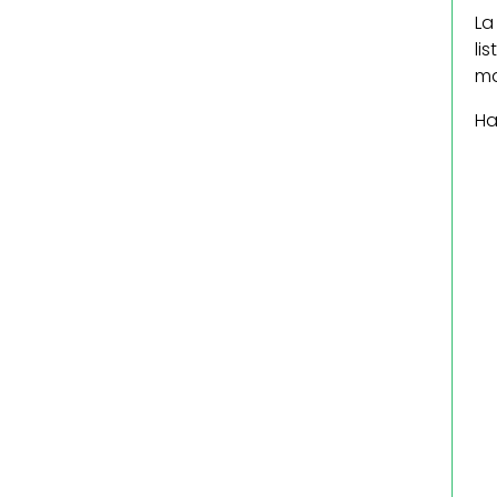
La
li
ma
Ha