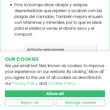
Pros: la borraja atrae abejas y avispas
depredadoras que repelen o acaban con las
plagas del cannabis. También mejora el suelo
con vitaminas y minerales, por lo que es ideal
para el estiércol verde, el abono seco y el
compost.
Artículo relacionado
Cannamiel: ¿se Puede
OUR COOKIES
Enseñar A Las Abejas A
We use small text files, known as cookies, to improve
Hacer Miel Con Hierba?
your experience on our website. By clicking "Allow all"
you agree to the use of all cookies as described in
our
Privacy Policy
and
Cookies Policy
.
Contras: esta planta no presenta muchos
inconvenientes; en general, es fácil de cultivar
Allow all
y mantener.
Cultivo: a la borraja le gusta el pleno sol pero
Reject all
Manage cookies
también tolera la sombra parcial. Siembra las