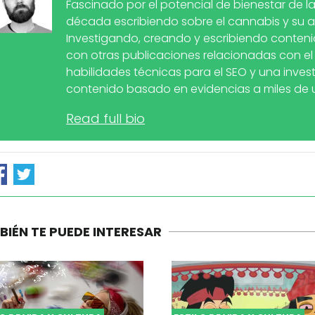
Fascinado por el potencial de bienestar de l
década escribiendo sobre el cannabis y su 
Investigando, creando y escribiendo conten
con otras publicaciones relacionadas con el
habilidades técnicas para el SEO y una inves
contenido basado en evidencias a miles de u
Read full bio
BIÉN TE PUEDE INTERESAR