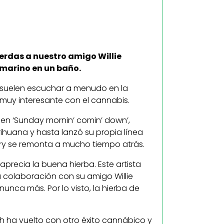
ierdas a nuestro amigo Willie
bmarino en un baño.
 suelen escuchar a menudo en la
n muy interesante con el cannabis.
en ‘Sunday mornin’ comin’ down’,
rihuana y hasta lanzó su propia línea
try se remonta a mucho tiempo atrás.
recia la buena hierba. Este artista
 colaboración con su amigo Willie
unca más. Por lo visto, la hierba de
th ha vuelto con otro éxito cannábico y