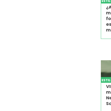
ESTI
¿A
m
f
e
m
ESTI
VI
m
Ne
S