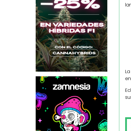
la
La
en
Ec
su