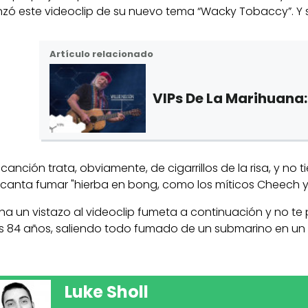
nzó este videoclip de su nuevo tema “Wacky Tobaccy”. Y sí, 
Artículo relacionado
VIPs De La Marihuana:
 canción trata, obviamente, de cigarrillos de la risa, y no
canta fumar "hierba en bong, como los míticos Cheech 
ha un vistazo al videoclip fumeta a continuación y no te p
s 84 años, saliendo todo fumado de un submarino en un 
Luke Sholl