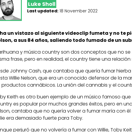
Luke Sholl
Last updated:
18 November 2022
ha un vistazo al siguiente videoclip fumeta y no te p
lson, a sus 84 años, saliendo todo fumado de un su
rihuana y música country son dos conceptos que no se
sma frase, pero en realidad, el country tiene una relació
sde Johnny Cash, que cantaba que quería fumar hierba 
sta Willie Nelson, que era un conocido defensor de la ma
 productos cannábicos. La unión del cannabis y el coun
by Keith es otro buen ejemplo de un músico famoso que ap
untry es popular por muchos grandes éxitos, pero en una
lson, cantaba que no quería volver a fumar maría con él n
llie era demasiado fuerte para Toby.
nque perjuró que no volvería a fumar con Willie, Toby Kei