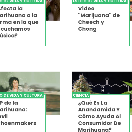
LO DE VIDA Y CULTURA
ESTILO DE VIDA Y CULTURA
fecta la
Vídeo
arihuana a la
"Marijuana" de
orma en la que
Cheech y
scuchamos
Chong
úsica?
LO DE VIDA Y CULTURA
CIENCIA
P de la
¿Qué Es La
arihuana:
Anandamida Y
vil
Cómo Ayuda Al
choenmakers
Consumidor De
Marihuana?