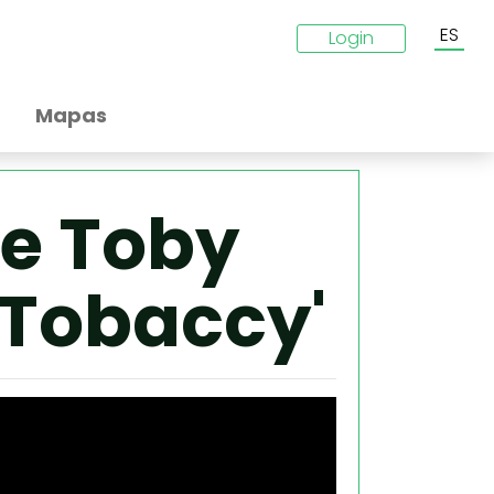
ES
Login
Mapas
de Toby
 Tobaccy'