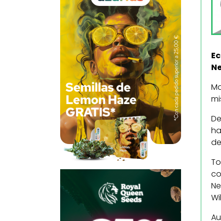
Ec
Ne
Ma
mi
De
ha
de
To
co
Ne
Wi
Au