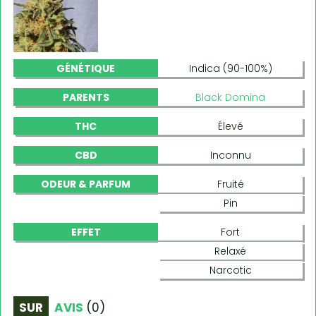
GÉNÉTIQUE
Indica (90-100%)
PARENTS
Black Domina
THC
Élevé
CBD
Inconnu
ODEUR & PARFUM
Fruité
Pin
EFFET
Fort
Relaxé
Narcotic
SUR
AVIS
(
0
)