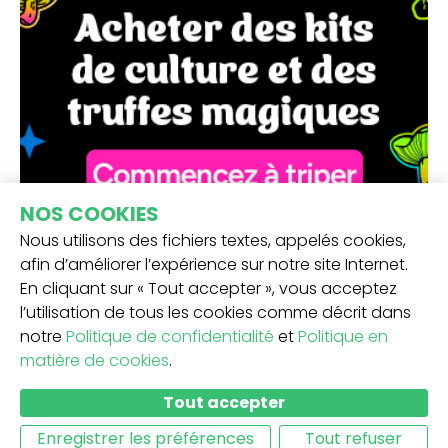
NOS COOKIES
Nous utilisons des fichiers textes, appelés cookies,
afin d’améliorer l’expérience sur notre site Internet.
En cliquant sur « Tout accepter », vous acceptez
l’utilisation de tous les cookies comme décrit dans
notre
Politique de confidentialité
et
Politique en
matière de cookies
.
RECEVEZ NOTRE NEWSLETTER -
Tout accepter
SOUMETTRE
Enregistrer les préférences
Tout refuser