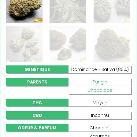
GÉNÉTIQUE
Dominance - Sativa (80%)
PARENTS
Tangie
Chocolope
THC
Moyen
CBD
Inconnu
ODEUR & PARFUM
Chocolat
Agrumes