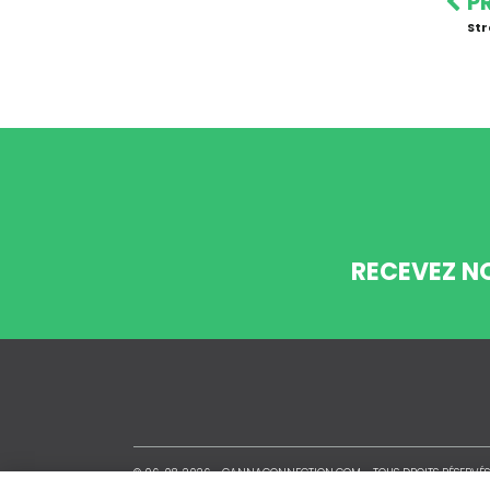
P
St
RECEVEZ N
© 06-08-2026 -
CANNACONNECTION.COM
- TOUS DROITS RÉSERVÉS