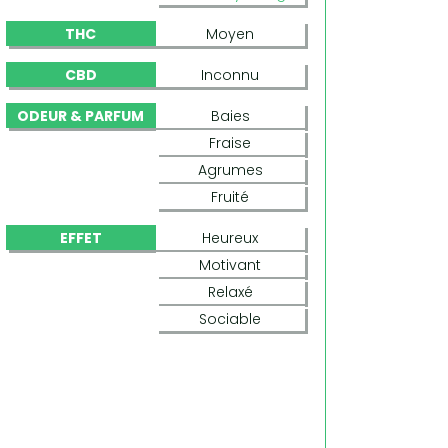
THC
Moyen
CBD
Inconnu
ODEUR & PARFUM
Baies
Fraise
Agrumes
Fruité
EFFET
Heureux
Motivant
Relaxé
Sociable