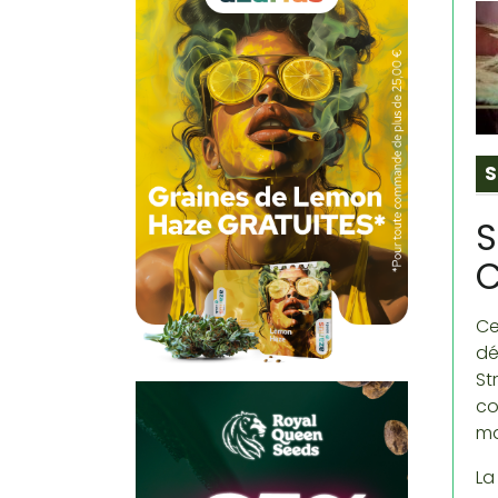
S
S
C
Ce
dé
St
co
ma
La