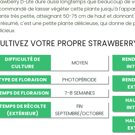
rawberry D-Lite dure aussi longtemps que beaucoup de vari
commandé de laisser végéter cette plante jusqu'à l'appar
ante très petite, atteignant 50-75 cm de haut et donnant
 résumé, c'est une petite plante délicieuse, qui donne de 
licieux.
ULTIVEZ VOTRE PROPRE STRAWBERRY
DIFFICULTÉ DE
REND
MOYEN
CULTURE
IN
TYPE DE FLORAISON
PHOTOPÉRIODE
REND
EX
EMPS DE FLORAISON
7-8 SEMAINES
HAU
TEMPS DE RÉCOLTE
FIN
IN
(EXTÉRIEUR)
SEPTEMBRE/OCTOBRE
HAU
EX