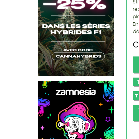
St
re
pl
En
dé
C
T