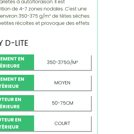
étés à autofloraison. Il est
ition de 4-7 zones nodales. C'est une
 environ 350-375 g/m² de têtes sèches.
petites récoltes et provoque des effets
 D-LITE
EMENT EN
350-375G/M²
TÉRIEURE
EMENT EN
MOYEN
TÉRIEUR
TEUR EN
50-75CM
TÉRIEURE
TEUR EN
COURT
TÉRIEUR