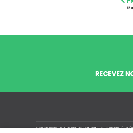
P
Sta
RECEVEZ N
© 08-08-2026 -
CANNACONNECTION.COM
- TOUS DROITS RÉSERVÉS