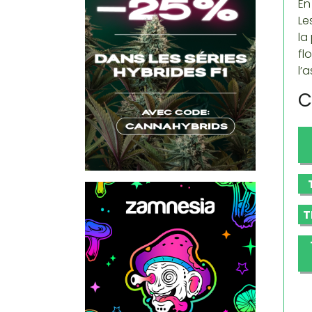
En
Le
la
fl
l’
C
T