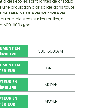
 à des étoiles scintillantes de cristaux.
r une circulation d’air solide dans toute
 une serre. À l’issue de sa phase de
uleurs bleutées sur les feuilles, à
on 500-600 g/m².
EMENT EN
500-600G/M²
TÉRIEURE
EMENT EN
GROS
TÉRIEUR
TEUR EN
MOYEN
TÉRIEURE
TEUR EN
MOYEN
TÉRIEUR