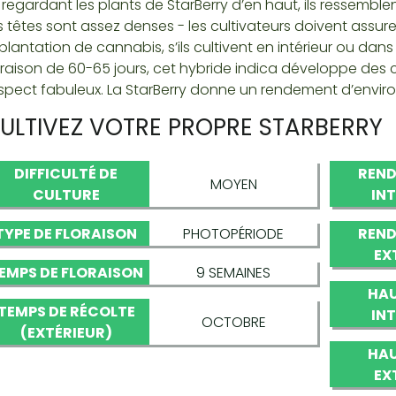
 regardant les plants de StarBerry d’en haut, ils ressemblent
s têtes sont assez denses - les cultivateurs doivent assure
 plantation de cannabis, s’ils cultivent en intérieur ou dans
oraison de 60-65 jours, cet hybride indica développe des co
aspect fabuleux. La StarBerry donne un rendement d’envir
ULTIVEZ VOTRE PROPRE STARBERRY
DIFFICULTÉ DE
REND
MOYEN
CULTURE
IN
TYPE DE FLORAISON
PHOTOPÉRIODE
REND
EX
EMPS DE FLORAISON
9 SEMAINES
HAU
TEMPS DE RÉCOLTE
IN
OCTOBRE
(EXTÉRIEUR)
HAU
EX