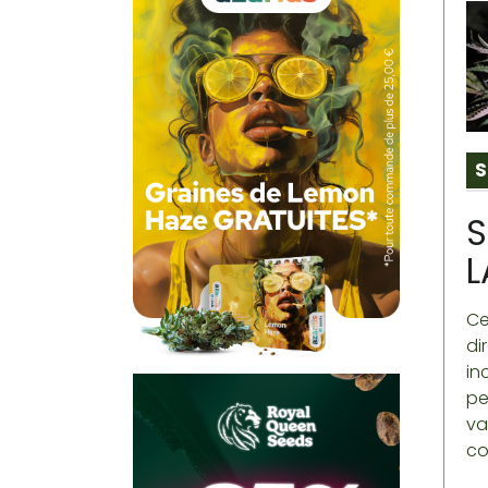
S
S
L
Ce
di
in
pe
va
co