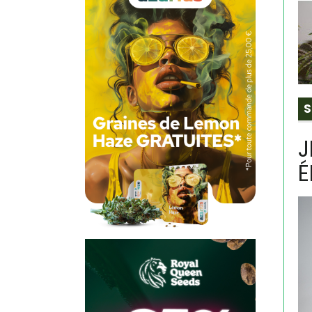
S
J
É