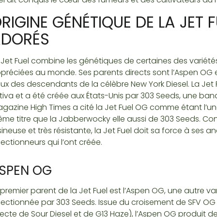
RIGINE GÉNÉTIQUE DE LA JET 
ADORÉS
 Jet Fuel combine les génétiques de certaines des variétés
préciées au monde. Ses parents directs sont l’Aspen OG et
ux des descendants de la célèbre New York Diesel. La Jet
tiva et a été créée aux États-Unis par 303 Seeds, une ban
gazine High Times a cité la Jet Fuel OG comme étant l’une
me titre que la Jabberwocky elle aussi de 303 Seeds. Con
sineuse et très résistante, la Jet Fuel doit sa force à ses anc
lectionneurs qui l’ont créée.
SPEN OG
 premier parent de la Jet Fuel est l’Aspen OG, une autre
lectionnée par 303 Seeds. Issue du croisement de SFV O
recte de Sour Diesel et de G13 Haze), l’Aspen OG produit 