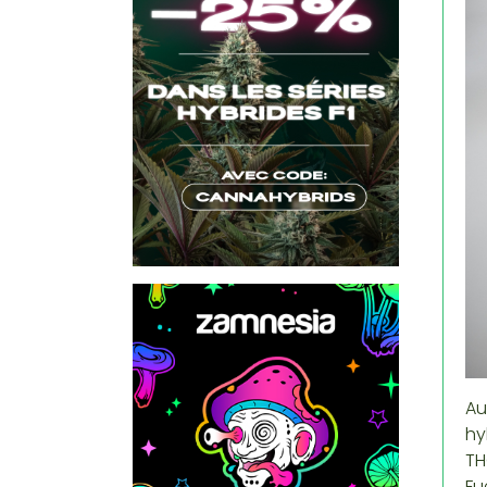
Au
hy
TH
Fu