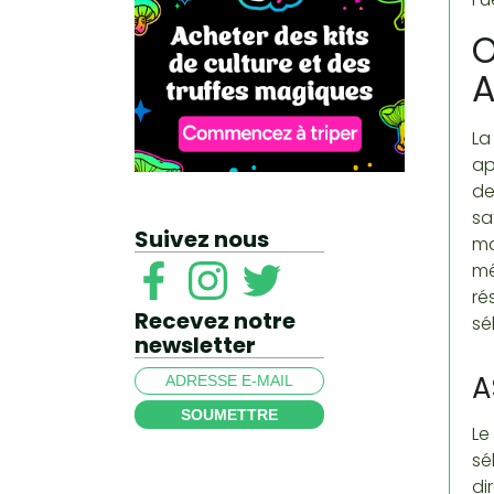
O
La
ap
de
sa
Suivez nous
ma
mê
ré
Recevez notre
sé
newsletter
A
SOUMETTRE
Le
sé
di