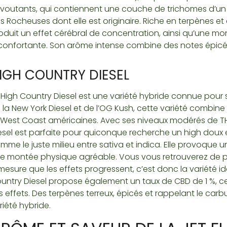
voutants, qui contiennent une couche de trichomes d’un b
s Rocheuses dont elle est originaire. Riche en terpènes e
oduit un effet cérébral de concentration, ainsi qu’une m
confortante. Son arôme intense combine des notes épicée
IGH COUNTRY DIESEL
 High Country Diesel est une variété hybride connue pour 
 la New York Diesel et de l’OG Kush, cette variété combine
 West Coast américaines. Avec ses niveaux modérés de THC
esel est parfaite pour quiconque recherche un high doux et
mme le juste milieu entre sativa et indica. Elle provoqu
e montée physique agréable. Vous vous retrouverez de pl
mesure que les effets progressent, c’est donc la variété id
untry Diesel propose également un taux de CBD de 1 %, ce q
s effets. Des terpènes terreux, épicés et rappelant le car
riété hybride.