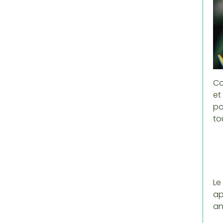
Co
et
po
to
Le
ap
an