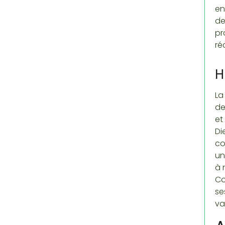
en
de
pr
ré
H
La
de
et
Di
co
un
à 
Co
se
va