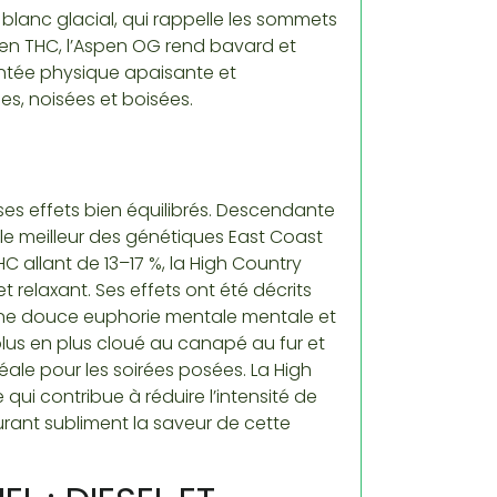
lanc glacial, qui rappelle les sommets
t en THC, l’Aspen OG rend bavard et
ontée physique apaisante et
s, noisées et boisées.
ses effets bien équilibrés. Descendante
 le meilleur des génétiques East Coast
 allant de 13–17 %, la High Country
 relaxant. Ses effets ont été décrits
e une douce euphorie mentale mentale et
us en plus cloué au canapé au fur et
éale pour les soirées posées. La High
ui contribue à réduire l’intensité de
burant subliment la saveur de cette