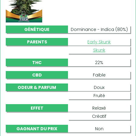
GÉNÉTIQUE
Dominance - Indica (80%)
PARENTS
Early Skunk
Skunk
THC
22%
CBD
Faible
ODEUR & PARFUM
Doux
Fruité
EFFET
Relaxé
Créatif
GAGNANT DU PRIX
Non