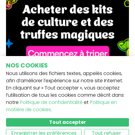
NOS COOKIES
Nous utilisons des fichiers textes, appelés cookies,
afin d’améliorer l’expérience sur notre site Internet.
En cliquant sur « Tout accepter », vous acceptez
l’utilisation de tous les cookies comme décrit dans
notre
Politique de confidentialité
et
Politique en
matière de cookies
.
RECEVEZ NOTRE NEWSLETTER -
Tout accepter
SOUMETTRE
Enregistrer les préférences
Tout refuser
PLUS D'INFOS