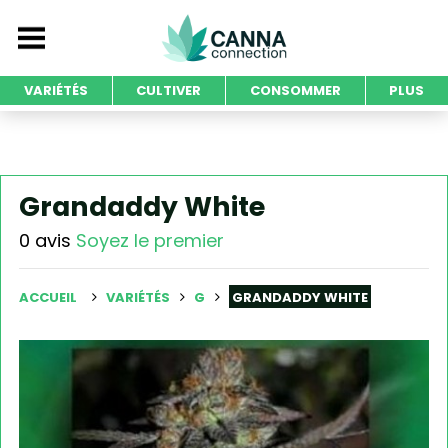
VARIÉTÉS
CULTIVER
CONSOMMER
PLUS
Grandaddy White
0 avis
Soyez le premier
ACCUEIL
VARIÉTÉS
G
GRANDADDY WHITE