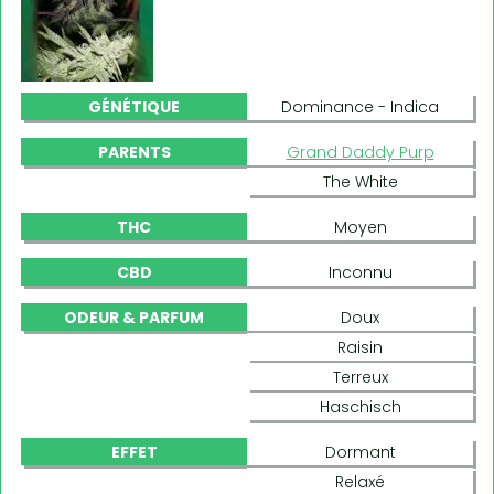
GÉNÉTIQUE
Dominance - Indica
PARENTS
Grand Daddy Purp
The White
THC
Moyen
CBD
Inconnu
ODEUR & PARFUM
Doux
Raisin
Terreux
Haschisch
EFFET
Dormant
Relaxé