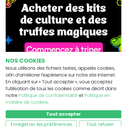
NOS COOKIES
Nous utilisons des fichiers textes, appelés cookies,
afin d’améliorer l’expérience sur notre site Internet.
En cliquant sur « Tout accepter », vous acceptez
l’utilisation de tous les cookies comme décrit dans
notre
Politique de confidentialité
et
Politique en
matière de cookies
.
RECEVEZ NOTRE NEWSLETTER -
Tout accepter
SOUMETTRE
Enregistrer les préférences
Tout refuser