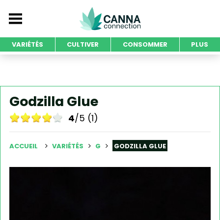
VARIÉTÉS
CULTIVER
CONSOMMER
PLUS
Godzilla Glue
4
/5 (1)
ACCUEIL
VARIÉTÉS
G
GODZILLA GLUE