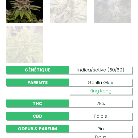
GÉNÉTIQUE
Indica/sativa (50/50)
PARENTS
Gorilla Glue
King Kong
THC
29%
CBD
Faible
ODEUR & PARFUM
Pin
Doux