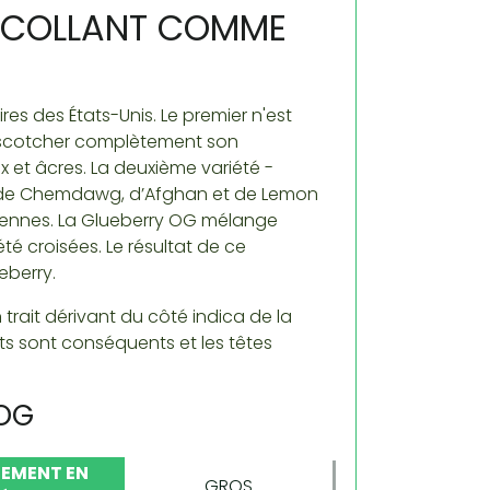
S COLLANT COMME
res des États-Unis. Le premier n'est
de scotcher complètement son
t âcres. La deuxième variété -
e de Chemdawg, d’Afghan et de Lemon
rniennes. La Glueberry OG mélange
té croisées. Le résultat de ce
eberry.
 trait dérivant du côté indica de la
nts sont conséquents et les têtes
 OG
EMENT EN
GROS