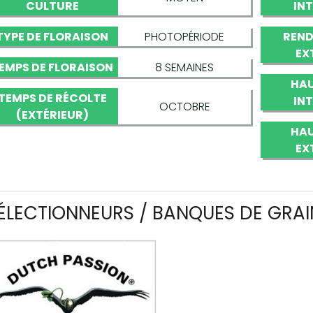
CULTURE
IN
TYPE DE FLORAISON
PHOTOPÉRIODE
REND
EX
EMPS DE FLORAISON
8 SEMAINES
HAU
TEMPS DE RÉCOLTE
IN
OCTOBRE
(EXTÉRIEUR)
HAU
EX
ÉLECTIONNEURS / BANQUES DE GRAI