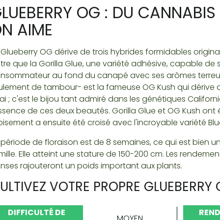
LUEBERRY OG : DU CANNABI
N AIME
 Glueberry OG dérive de trois hybrides formidables originai
tre que la Gorilla Glue, une variété adhésive, capable 
nsommateur au fond du canapé avec ses arômes terreux e
ulement de tambour- est la fameuse OG Kush qui dériv
ai ; c'est le bijou tant admiré dans les génétiques Califo
essence de ces deux beautés. Gorilla Glue et OG Kush ont é
oisement a ensuite été croisé avec l'incroyable variété Blu
 période de floraison est de 8 semaines, ce qui est bien un
mille. Elle atteint une stature de 150-200 cm. Les rendeme
nses rajouteront un poids important aux plants.
ULTIVEZ VOTRE PROPRE GLUEBERRY
DIFFICULTÉ DE
REND
MOYEN