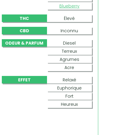
Blueberry
THC
Élevé
CBD
Inconnu
ODEUR & PARFUM
Diesel
Terreux
Agrumes
Acre
EFFET
Relaxé
Euphorique
Fort
Heureux
GLUEBERRY OG (DUTCH PASSION)