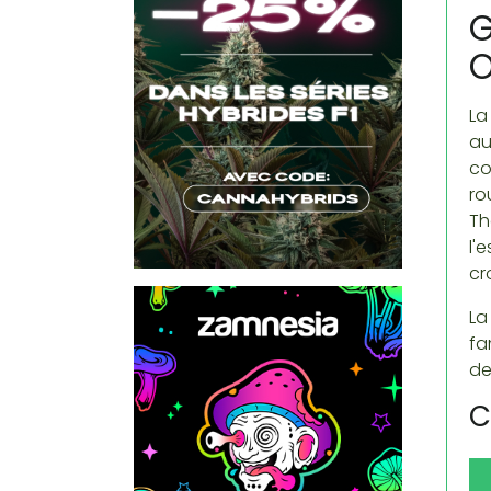
G
O
La
au
co
ro
Th
l'
cr
La
fa
de
C