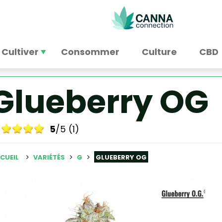
Cultiver
Consommer
Culture
CBD
Glueberry OG
5
/5 (1)
CUEIL
VARIÉTÉS
G
GLUEBERRY OG