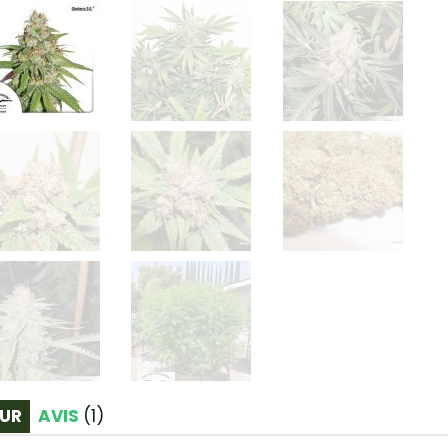
UR
AVIS
(
1
)