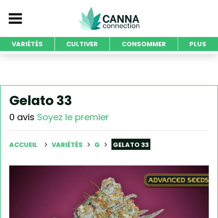
VARIÉTÉS
CULTIVER
CONSOMMER
PLUS
Gelato 33
0 avis
Soyez le premier
ACCUEIL
VARIÉTÉS
G
GELATO 33