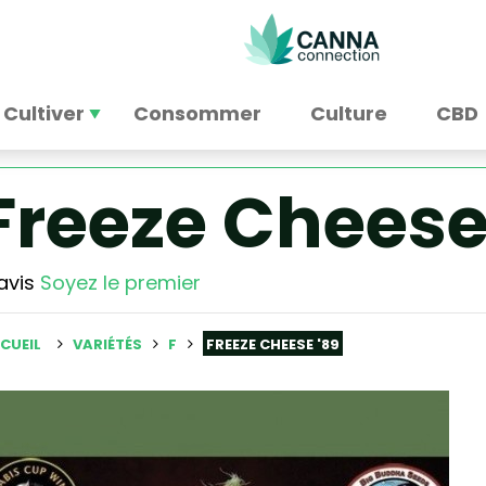
Cultiver
Consommer
Culture
CBD
Freeze Cheese
avis
Soyez le premier
CUEIL
VARIÉTÉS
F
FREEZE CHEESE '89