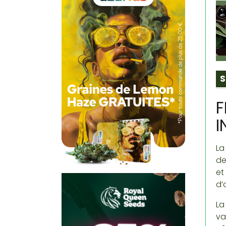
S
F
I
La
de
et
d’
La
va