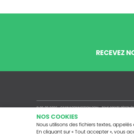
RECEVEZ N
© 08-08-2026 -
CANNACONNECTION.COM
- TOUS DROITS RÉSERVÉS
NOS COOKIES
Nous utilisons des fichiers textes, appelés 
En cliquant sur « Tout accepter », vous ac