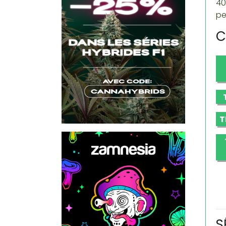
40
pe
C
T
S