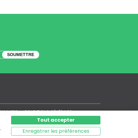
SOUMETTRE
CANNABIS
CONDITIONS GÉNÉRALES
POLITIQUE DE CONFIDENTIALITÉ
Tout accepter
POLITIQUE DE COOKIES
.
SITEMAP
Enregistrer les préférences