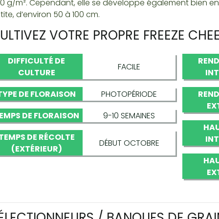
0 g/m². Cependant, elle se développe également bien en ex
tite, d’environ 50 à 100 cm.
ULTIVEZ VOTRE PROPRE FREEZE CHEE
DIFFICULTÉ DE
REND
FACILE
CULTURE
IN
TYPE DE FLORAISON
PHOTOPÉRIODE
REND
EX
EMPS DE FLORAISON
9-10 SEMAINES
HAU
TEMPS DE RÉCOLTE
IN
DÉBUT OCTOBRE
(EXTÉRIEUR)
HAU
EX
ÉLECTIONNEURS / BANQUES DE GRAI