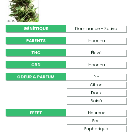
GÉNÉTIQUE
Dominance - Sativa
PARENTS
Inconnu
THC
Élevé
CBD
Inconnu
ODEUR & PARFUM
Pin
Citron
Doux
Boisé
EFFET
Heureux
Fort
Euphorique