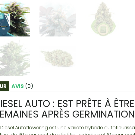
UR
AVIS
(
0
)
IESEL AUTO : EST PRÊTE À ÊTR
EMAINES APRÈS GERMINATION
 Diesel Autoflowering est une variété hybride autofleuriss
tiva, de 40 pour cent de génétiques indica et 10 pour cen