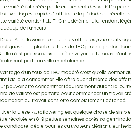
tte variété fut créée par le croisement des variétés parent
toflowering est rapide à atteindre la période de récolte, res
tte variété contient du THC modérément, la rendant légèr
aucoup de fumeurs.
 Diesel Autoflowering produit des effets psycho actifs équi
nétiques de la plante. Le taux de THC produit par les fleu
%. Elle n’est pas surpuissante à envoyer les fumeurs s’enf
ttéralement partir en vrille mentalement.
avantage d’un taux de THC modéré c’est qu’elle permet au
ant facile à consommer. Elle offre quand même des effets
ur pouvoir être consommer régulièrement durant la journ
nre de variété est parfaite pour commencer un travail cr
imagination au travail, sans être complètement défoncé.
ltiver la Diesel Autoflowering est quelque chose de simple
être récoltée en 8-9 petites semaines après sa germinatio
e candidate idéale pour les cultivateurs désirant leur her