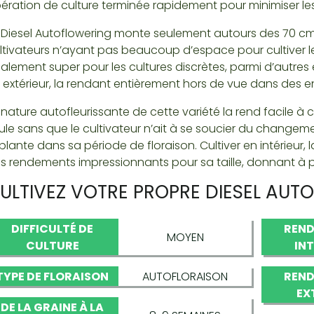
ération de culture terminée rapidement pour minimiser les
 Diesel Autoflowering monte seulement autours des 70 cm. 
ltivateurs n’ayant pas beaucoup d’espace pour cultiver le
alement super pour les cultures discrètes, parmi d’autre
 extérieur, la rendant entièrement hors de vue dans des end
 nature autofleurissante de cette variété la rend facile à cu
ule sans que le cultivateur n’ait à se soucier du changeme
 plante dans sa période de floraison. Cultiver en intérieur,
s rendements impressionnants pour sa taille, donnant à p
ULTIVEZ VOTRE PROPRE DIESEL AUT
DIFFICULTÉ DE
REND
MOYEN
CULTURE
IN
TYPE DE FLORAISON
AUTOFLORAISON
REND
EX
DE LA GRAINE À LA