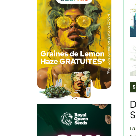
S
D
S
La
sa