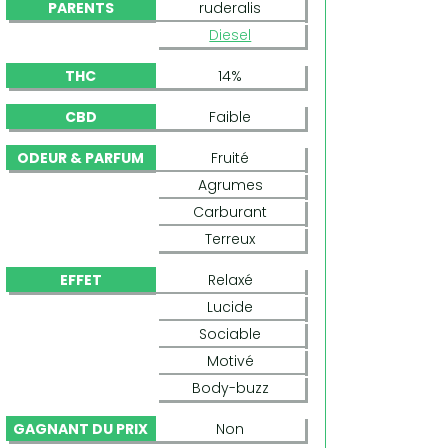
PARENTS
ruderalis
Diesel
THC
14%
CBD
Faible
ODEUR & PARFUM
Fruité
Agrumes
Carburant
Terreux
EFFET
Relaxé
Lucide
Sociable
Motivé
Body-buzz
DIESEL AUTOFLORAISON
GAGNANT DU PRIX
Non