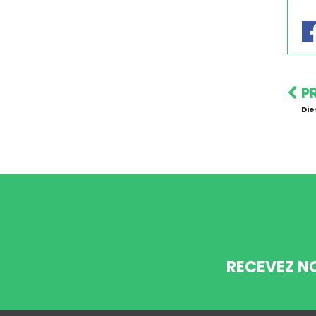
P
Die
RECEVEZ N