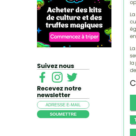
op
La
cu
ég
en
La
se
la
Suivez nous
de
C
Recevez notre
newsletter
SOUMETTRE