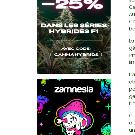
Ce
Au
Ce
be
La
gé
14
li
L’
ét
po
ge
l’
Cu
à 
un