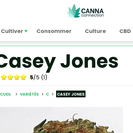
Cultiver
Consommer
Culture
CBD
Casey Jones
5
/5 (1)
CUEIL
VARIÉTÉS
C
CASEY JONES