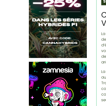
S
C
V
La
de
d’
vo
de
ar
La
au
Tr
co
co
se