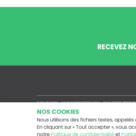
RECEVEZ N
© 07-08-2026 -
CANNACONNECTION.COM
- TOUS DROITS RÉSERVÉS
NOS COOKIES
Nous utilisons des fichiers textes, appelés 
En cliquant sur « Tout accepter », vous ac
notre
Politique de confidentialité
et
Politi