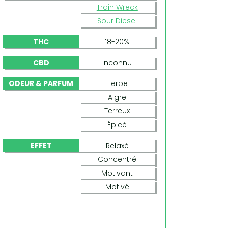
Train Wreck
Sour Diesel
THC
18-20%
CBD
Inconnu
ODEUR & PARFUM
Herbe
Aigre
Terreux
Épicé
EFFET
Relaxé
Concentré
Motivant
Motivé
CASEY JONES (DEVIL'S HARVEST SEEDS)