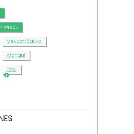
in Wreck
Mexican Sativa
Afghani
Thai
NES