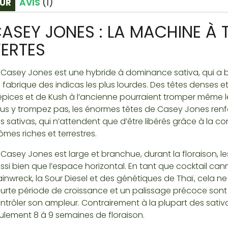
UR
AVIS
(
1
)
ASEY JONES : LA MACHINE À 
ERTES
 Casey Jones est une hybride à dominance sativa, qui a b
 fabrique des indicas les plus lourdes. Des têtes dense
épices et de Kush à l’ancienne pourraient tromper même l
us y trompez pas, les énormes têtes de Casey Jones renf
s sativas, qui n’attendent que d’être libérés grâce à la c
ômes riches et terrestres.
 Casey Jones est large et branchue, durant la floraison, les
ssi bien que l’espace horizontal. En tant que cocktail ca
ainwreck, la Sour Diesel et des génétiques de Thaï, cela n
urte période de croissance et un palissage précoce so
ntrôler son ampleur. Contrairement à la plupart des sativa,
ulement 8 à 9 semaines de floraison.