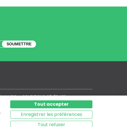
SOUMETTRE
CANNABIS
CONDITIONS GÉNÉRALES
POLITIQUE DE CONFIDENTIALITÉ
Tout accepter
POLITIQUE DE COOKIES
.
SITEMAP
Enregistrer les préférences
Tout refuser