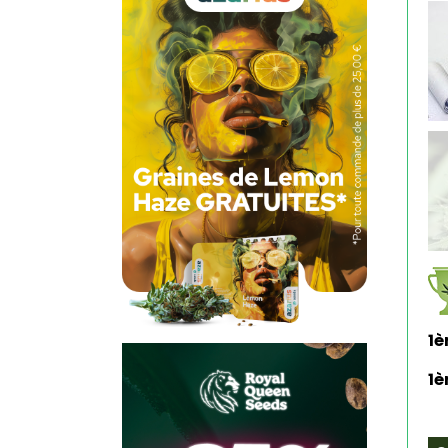
1è
1è