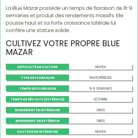
La Blue Mazar possède un temps de floraison de 8-9
semaines et produit des rendements massifs. Elle
pousse haut et sa forte croissance latérale lui
confère une stature solide.
CULTIVEZ VOTRE PROPRE BLUE
MAZAR
DIFFICULTÉ DE CULTURE
MOYEN
TYPE DE FLORAISON
PHOTOPÉRIODE
TEMPS DE FLORAISON
8-9 SEMAINES
TEMPS DE RÉCOLTE (EXTÉRIEUR)
OCTOBRE
RENDEMENT EN INTÉRIEURE
GROS
RENDEMENT EN EXTÉRIEUR
GROS
HAUTEUR EN INTÉRIEURE
MOYEN