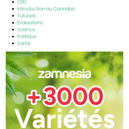
CBD
Introduction au Cannabis
Tutoriels
Évaluations
Science
Politique
Santé