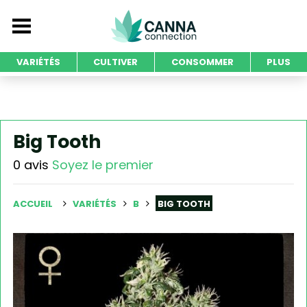
VARIÉTÉS
CULTIVER
CONSOMMER
PLUS
Big Tooth
0 avis
Soyez le premier
ACCUEIL
VARIÉTÉS
B
BIG TOOTH