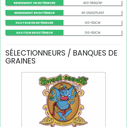
RENDEMENT EN INTÉRIEURE
400-550G/M²
RENDEMENT EN EXTÉRIEUR
40-250G/PLANT
HAUTEUR EN INTÉRIEURE
100-150CM
HAUTEUR EN EXTÉRIEUR
100-150CM
SÉLECTIONNEURS / BANQUES DE
GRAINES