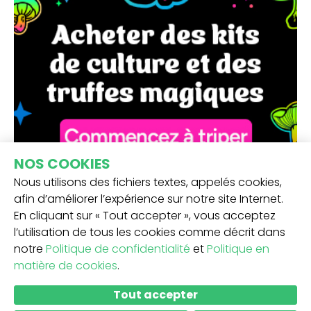
NOS COOKIES
Nous utilisons des fichiers textes, appelés cookies,
afin d’améliorer l’expérience sur notre site Internet.
En cliquant sur « Tout accepter », vous acceptez
l’utilisation de tous les cookies comme décrit dans
notre
Politique de confidentialité
et
Politique en
matière de cookies
.
RECEVEZ NOTRE NEWSLETTER -
Tout accepter
SOUMETTRE