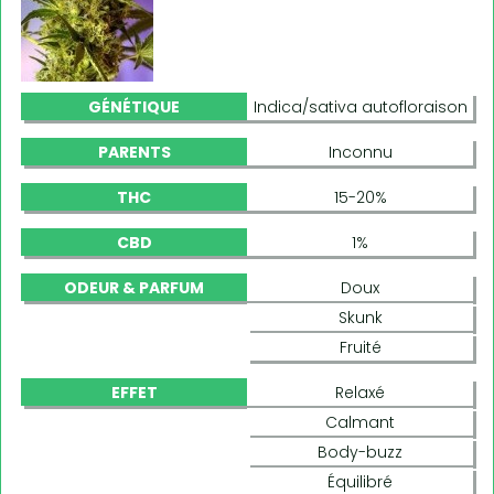
GÉNÉTIQUE
Indica/sativa autofloraison
PARENTS
Inconnu
THC
15-20%
CBD
1%
ODEUR & PARFUM
Doux
Skunk
Fruité
EFFET
Relaxé
Calmant
Body-buzz
Équilibré