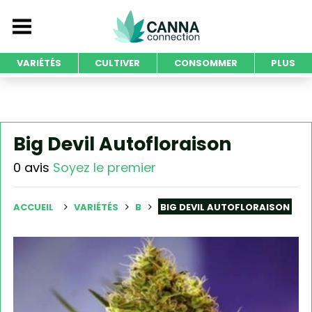
VARIÉTÉS
CULTIVER
CONSOMMER
PLUS
Big Devil Autofloraison
0 avis
Soyez le premier
ACCUEIL
VARIÉTÉS
B
BIG DEVIL AUTOFLORAISON