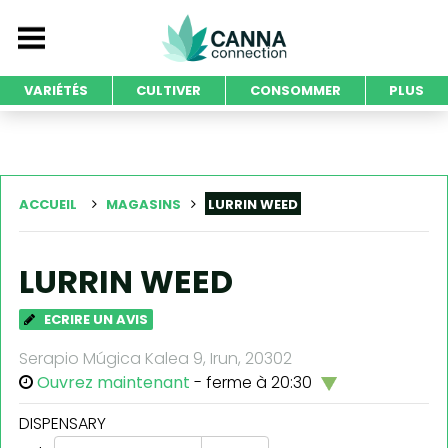
VARIÉTÉS
CULTIVER
CONSOMMER
PLUS
ACCUEIL
MAGASINS
LURRIN WEED
LURRIN WEED
ECRIRE UN AVIS
Serapio Múgica Kalea 9, Irun, 20302
Ouvrez maintenant
- ferme à 20:30
DISPENSARY