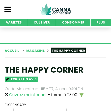
VARIÉTÉS
CULTIVER
CONSOMMER
PLUS
ACCUEIL
MAGASINS
THE HAPPY CORNER
THE HAPPY CORNER
ECRIRE UN AVIS
Oude Molenstraat 115 - 117, Assen, 9401 DN
Ouvrez maintenant
- ferme à 23:00
DISPENSARY