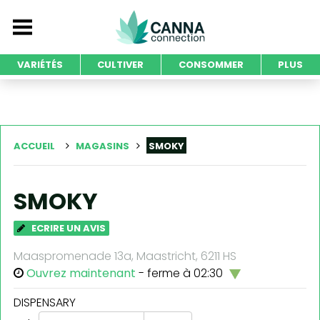
VARIÉTÉS
CULTIVER
CONSOMMER
PLUS
ACCUEIL
MAGASINS
SMOKY
SMOKY
ECRIRE UN AVIS
Maaspromenade 13a, Maastricht, 6211 HS
Ouvrez maintenant
- ferme à 02:30
DISPENSARY