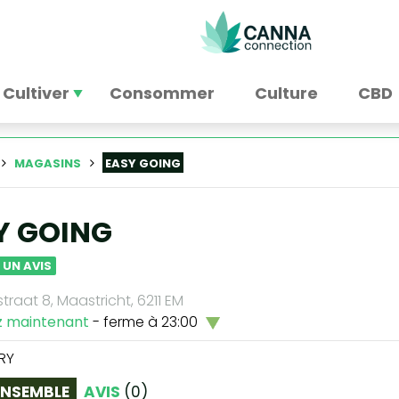
Cultiver
Consommer
Culture
CBD
MAGASINS
EASY GOING
Y GOING
 UN AVIS
raat 8, Maastricht, 6211 EM
z maintenant
- ferme à 23:00
RY
ENSEMBLE
AVIS
(
0
)