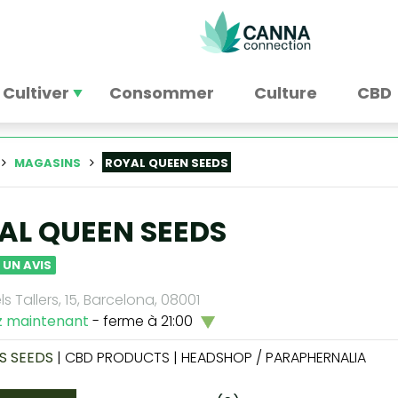
Cultiver
Consommer
Culture
CBD
MAGASINS
ROYAL QUEEN SEEDS
AL QUEEN SEEDS
 UN AVIS
ls Tallers, 15, Barcelona, 08001
z maintenant
- ferme à 21:00
S SEEDS
| CBD PRODUCTS | HEADSHOP / PARAPHERNALIA