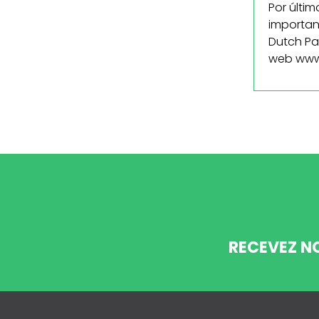
Por últi
importan
Dutch Pa
web www
RECEVEZ N