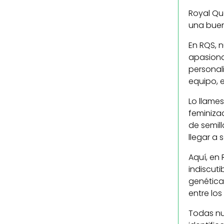
Royal Qu
una buen
En RQS, 
apasiona
personal
equipo, e
Lo llame
feminiza
de semil
llegar a
Aquí, en
indiscuti
genética
entre lo
Todas nu