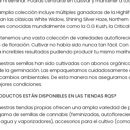
ar ni eliminar. Podrás centrarte en cultivar y mantener a
mplia colección incluye múltiples ganadoras de la Highlif
an las clásicas White Widow, Shining Silver Haze, Norther
es conocidas mundialmente como la O.G Kush, la Critical
tenemos una vasta colección de variedades autoflorecient
e floración. Cultivar no había sido nunca tan fácil. Con 
 increíbles resultados pudiendo producir tu mismo mari
estras semillas han sido cultivadas con abonos orgánic
de la germinación. Las empaquetamos cuidadosamente en 
 cambios ambientales. De esta manera nos aseguramos q
ejores condiciones.
ODUCTOS ESTÁN DISPONIBLES EN LAS TIENDAS RQS?
estras tiendas propias ofrecen una amplia variedad de p
gama de semillas de cannabis (feminizadas, autoflorecie
 agua y vaporizadores), accesorios para el cultivo (como 