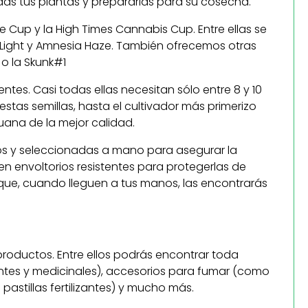
 todas tus plantas y prepararlas para su cosecha.
e Cup y la High Times Cannabis Cup. Entre ellas se
n Light y Amnesia Haze. También ofrecemos otras
 o la Skunk#1
es. Casi todas ellas necesitan sólo entre 8 y 10
estas semillas, hasta el cultivador más primerizo
huana de la mejor calidad.
os y seleccionadas a mano para asegurar la
envoltorios resistentes para protegerlas de
ue, cuando lleguen a tus manos, las encontrarás
roductos. Entre ellos podrás encontrar toda
ntes y medicinales), accesorios para fumar (como
pastillas fertilizantes) y mucho más.