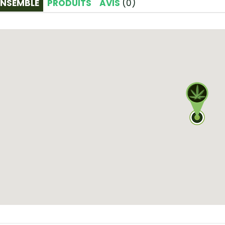
ENSEMBLE
PRODUITS
AVIS
(
0
)