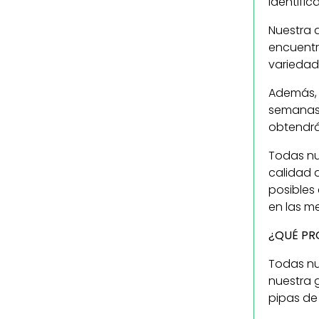
identific
Nuestra a
encuentr
variedad
Además, 
semanas d
obtendrá
Todas nu
calidad 
posibles
en las m
¿QUÉ PR
Todas nu
nuestra 
pipas de