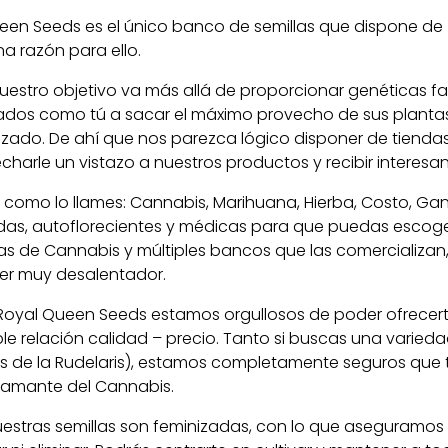
een Seeds es el único banco de semillas que dispone de 
a razón para ello.
nuestro objetivo va más allá de proporcionar genéticas f
dos como tú a sacar el máximo provecho de sus plantas, 
izado. De ahí que nos parezca lógico disponer de tienda
charle un vistazo a nuestros productos y recibir interes
s como lo llames: Cannabis, Marihuana, Hierba, Costo, 
das, autoflorecientes y médicas para que puedas escoge
las de Cannabis y múltiples bancos que las comercializan
 ser muy desalentador.
 Royal Queen Seeds estamos orgullosos de poder ofrece
ble relación calidad – precio. Tanto si buscas una varieda
s de la Rudelaris), estamos completamente seguros que 
s amante del Cannabis.
estras semillas son feminizadas, con lo que aseguramo