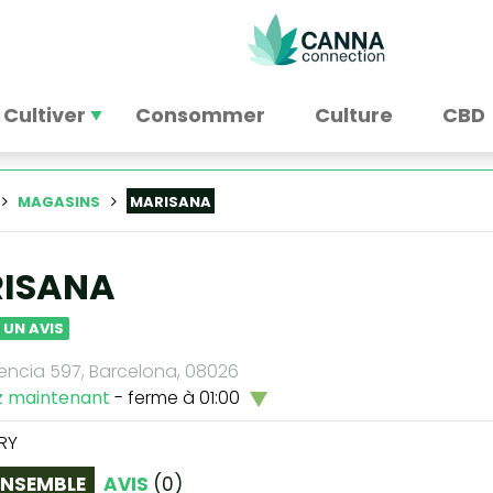
Cultiver
Consommer
Culture
CBD
MAGASINS
MARISANA
ISANA
 UN AVIS
lencia 597, Barcelona, 08026
z maintenant
- ferme à 01:00
RY
ENSEMBLE
AVIS
(
0
)