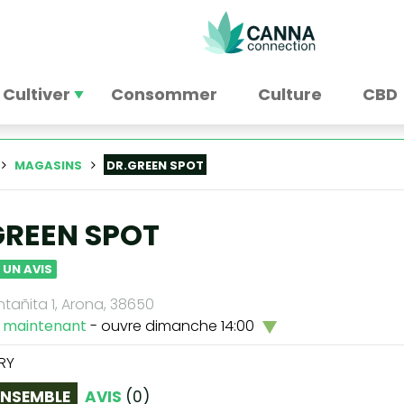
Cultiver
Consommer
Culture
CBD
MAGASINS
DR.GREEN SPOT
GREEN SPOT
 UN AVIS
tañita 1, Arona, 38650
 maintenant
- ouvre dimanche 14:00
RY
ENSEMBLE
AVIS
(
0
)