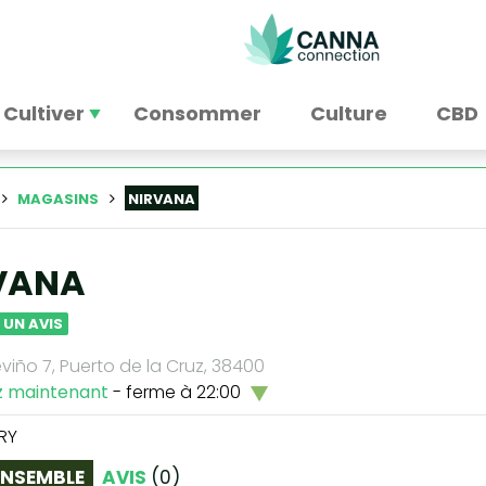
Cultiver
Consommer
Culture
CBD
MAGASINS
NIRVANA
VANA
 UN AVIS
viño 7, Puerto de la Cruz, 38400
z maintenant
- ferme à 22:00
RY
ENSEMBLE
AVIS
(
0
)