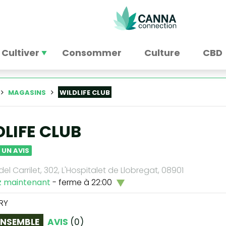
Cultiver
Consommer
Culture
CBD
MAGASINS
WILDLIFE CLUB
DLIFE CLUB
 UN AVIS
el Carrilet, 302, L'Hospitalet de Llobregat, 08901
z maintenant
- ferme à 22:00
RY
ENSEMBLE
AVIS
(
0
)