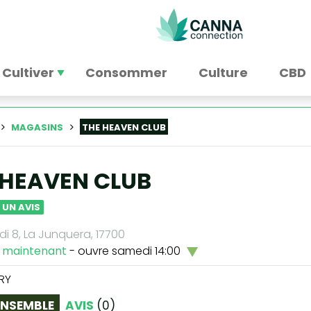
Cultiver
Consommer
Culture
CBD
MAGASINS
THE HEAVEN CLUB
 HEAVEN CLUB
 UN AVIS
di 8, La Junquera, 17700
 maintenant
- ouvre samedi 14:00
RY
ENSEMBLE
AVIS
(
0
)