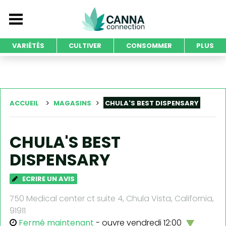
VARIÉTÉS
CULTIVER
CONSOMMER
PLUS
ACCUEIL
MAGASINS
CHULA'S BEST DISPENSARY
CHULA'S BEST
DISPENSARY
ECRIRE UN AVIS
750 Medical center ct suite 4, Chula Vista, California,
91911
Fermé maintenant
- ouvre vendredi 12:00