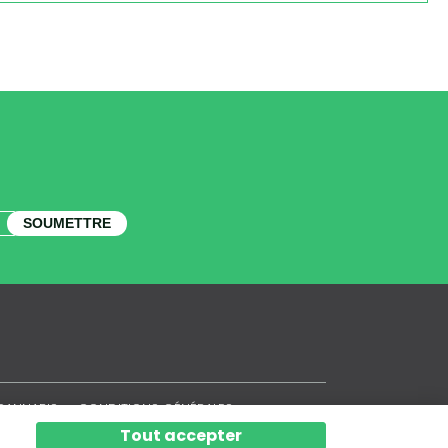
SOUMETTRE
CANNABIS
CONDITIONS GÉNÉRALES
POLITIQUE DE CONFIDENTIALITÉ
Tout accepter
POLITIQUE DE COOKIES