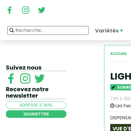
Variétés
ACCUEIL
Suivez nous
LIG
ECRIRE
Recevez notre
newsletter
745 E. 6t
Les he
SOUMETTRE
DISPENSA
VUE D'