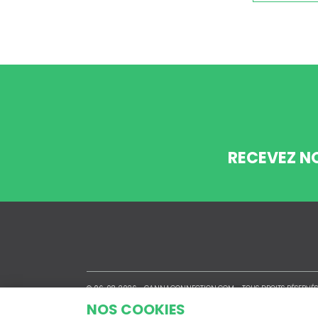
RECEVEZ N
© 06-08-2026 -
CANNACONNECTION.COM
- TOUS DROITS RÉSERVÉS
NOS COOKIES