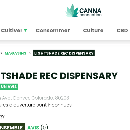
Cultiver
Consommer
Culture
CBD
MAGASINS
LIGHTSHADE REC DISPENSARY
HTSHADE REC DISPENSARY
 UN AVIS
h Ave., Denver, Colorado, 80203
ures d'ouverture sont inconnues
RY
ENSEMBLE
AVIS
(
0
)