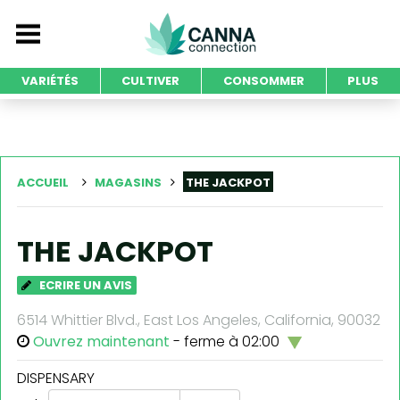
VARIÉTÉS
CULTIVER
CONSOMMER
PLUS
ACCUEIL
MAGASINS
THE JACKPOT
THE JACKPOT
ECRIRE UN AVIS
6514 Whittier Blvd., East Los Angeles, California, 90032
Ouvrez maintenant
- ferme à 02:00
DISPENSARY