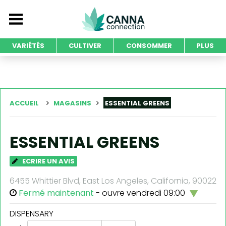
VARIÉTÉS
CULTIVER
CONSOMMER
PLUS
ACCUEIL
MAGASINS
ESSENTIAL GREENS
ESSENTIAL GREENS
ECRIRE UN AVIS
6455 Whittier Blvd, East Los Angeles, California, 90022
Fermé maintenant
- ouvre vendredi 09:00
DISPENSARY