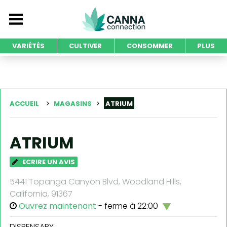
VARIÉTÉS
CULTIVER
CONSOMMER
PLUS
ACCUEIL
MAGASINS
ATRIUM
ATRIUM
ECRIRE UN AVIS
5441 Topanga Canyon Blvd, Woodland Hills,
California, 91367
Ouvrez maintenant
- ferme à 22:00
DISPENSARY