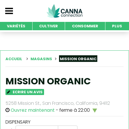
VARIÉTÉS
CULTIVER
CONSOMMER
PLUS
ACCUEIL
MAGASINS
MISSION ORGANIC
MISSION ORGANIC
ECRIRE UN AVIS
5258 Mission St., San Francisco, California, 94112
Ouvrez maintenant
- ferme à 22:00
DISPENSARY