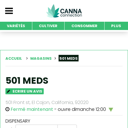
VARIÉTÉS
CULTIVER
CONSOMMER
PLUS
ACCUEIL
MAGASINS
501 MEDS
501 MEDS
ECRIRE UN AVIS
501 Front st, El Cajon, California, 92020
Fermé maintenant
- ouvre dimanche 12:00
DISPENSARY