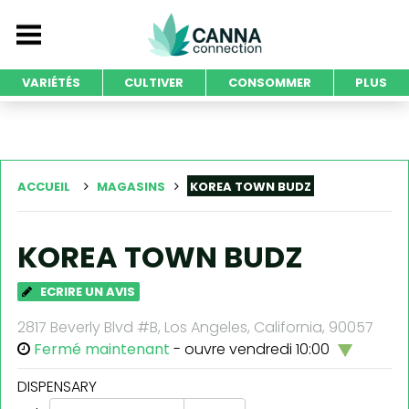
VARIÉTÉS
CULTIVER
CONSOMMER
PLUS
ACCUEIL
MAGASINS
KOREA TOWN BUDZ
KOREA TOWN BUDZ
ECRIRE UN AVIS
2817 Beverly Blvd #B, Los Angeles, California, 90057
Fermé maintenant
- ouvre vendredi 10:00
DISPENSARY